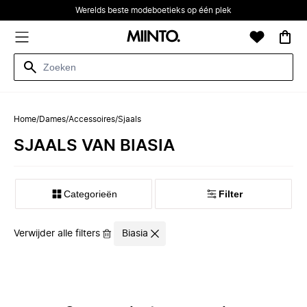
Werelds beste modeboetieks op één plek
Home
/
Dames
/
Accessoires
/
Sjaals
SJAALS VAN BIASIA
Categorieën
Filter
Verwijder alle filters
Biasia