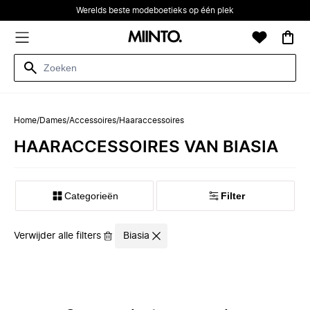
Werelds beste modeboetieks op één plek
Home
/
Dames
/
Accessoires
/
Haaraccessoires
HAARACCESSOIRES VAN BIASIA
Categorieën
Filter
Verwijder alle filters
Biasia