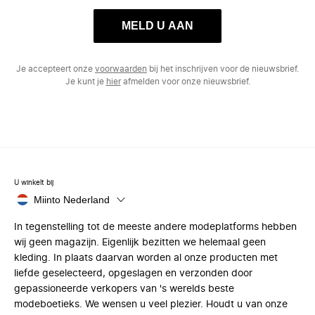
MELD U AAN
Je accepteert onze
voorwaarden
bij het inschrijven voor de nieuwsbrief.
Je kunt je
hier
afmelden voor onze nieuwsbrief.
U winkelt bij
Miinto Nederland
In tegenstelling tot de meeste andere modeplatforms hebben
wij geen magazijn. Eigenlijk bezitten we helemaal geen
kleding. In plaats daarvan worden al onze producten met
liefde geselecteerd, opgeslagen en verzonden door
gepassioneerde verkopers van 's werelds beste
modeboetieks. We wensen u veel plezier. Houdt u van onze