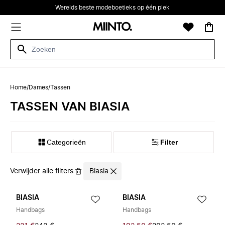
Werelds beste modeboetieks op één plek
Home
/
Dames
/
Tassen
TASSEN VAN BIASIA
Categorieën
Filter
Verwijder alle filters
Biasia
BIASIA
BIASIA
Handbags
Handbags