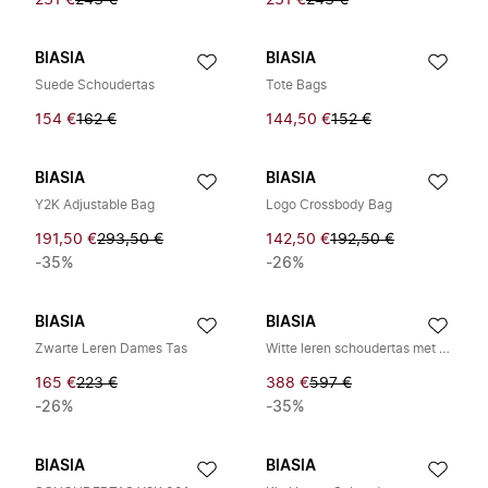
231 €
243 €
231 €
243 €
BIASIA
BIASIA
Suede Schoudertas
Tote Bags
154 €
162 €
144,50 €
152 €
BIASIA
BIASIA
Y2K Adjustable Bag
Logo Crossbody Bag
191,50 €
293,50 €
142,50 €
192,50 €
-35%
-26%
BIASIA
BIASIA
Zwarte Leren Dames Tas
Witte leren schoudertas met verstelbare band
165 €
223 €
388 €
597 €
-26%
-35%
BIASIA
BIASIA