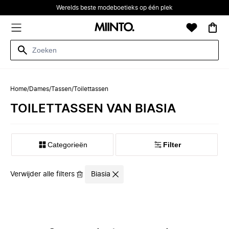
Werelds beste modeboetieks op één plek
Home
/
Dames
/
Tassen
/
Toilettassen
TOILETTASSEN VAN BIASIA
Categorieën
Filter
Verwijder alle filters
Biasia