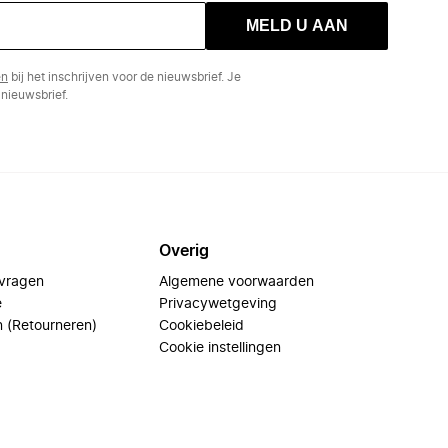
MELD U AAN
en
bij het inschrijven voor de nieuwsbrief. Je
nieuwsbrief.
Overig
 vragen
Algemene voorwaarden
e
Privacywetgeving
n (Retourneren)
Cookiebeleid
Cookie instellingen