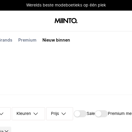
Werelds beste modeboetieks op één plek
Brands
Premium
Nieuw binnen
Kleuren
Prijs
Sale
Premium me