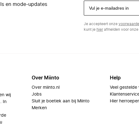
eals en mode-updates
Je accepteert onze
voorwaard
kunt je
hier
afmelden voor onze 
Over Miinto
Help
Over miinto.nl
Veel gestelde
Jobs
Klantenservic
en wij
Sluit je boetiek aan bij Miinto
Hier herroepe
. In
Merken
rde
u