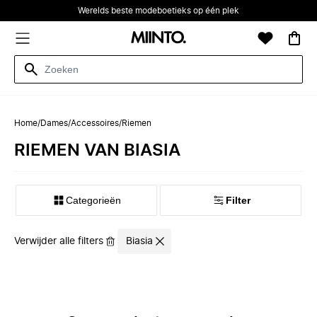
Werelds beste modeboetieks op één plek
Home
/
Dames
/
Accessoires
/
Riemen
RIEMEN VAN BIASIA
Categorieën
Filter
Verwijder alle filters
Biasia