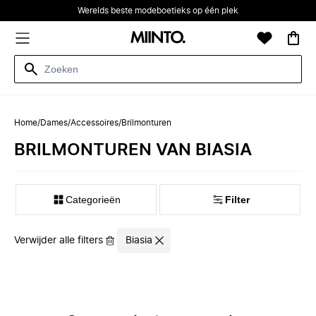
Werelds beste modeboetieks op één plek
Home
/
Dames
/
Accessoires
/
Brilmonturen
BRILMONTUREN VAN BIASIA
Categorieën
Filter
Verwijder alle filters
Biasia