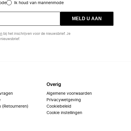
ode
Ik houd van mannenmode
MELD U AAN
en
bij het inschrijven voor de nieuwsbrief. Je
nieuwsbrief.
Overig
 vragen
Algemene voorwaarden
e
Privacywetgeving
n (Retourneren)
Cookiebeleid
Cookie instellingen