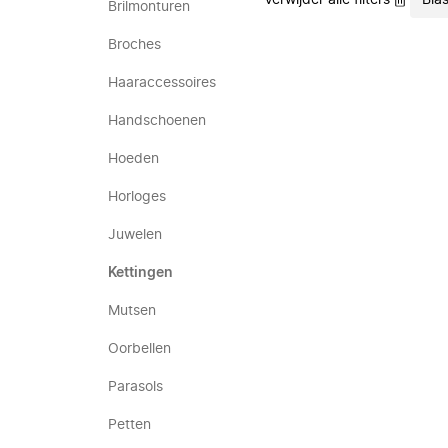
Verwijder alle filters
Bias
Brilmonturen
Broches
Haaraccessoires
Handschoenen
Hoeden
Horloges
Juwelen
Kettingen
Mutsen
Oorbellen
Parasols
Petten