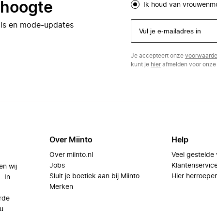
e hoogte
Ik houd van vrouwenm
eals en mode-updates
Je accepteert onze
voorwaard
kunt je
hier
afmelden voor onze 
Over Miinto
Help
Over miinto.nl
Veel gestelde
Jobs
Klantenservic
en wij
Sluit je boetiek aan bij Miinto
Hier herroepe
. In
Merken
rde
u