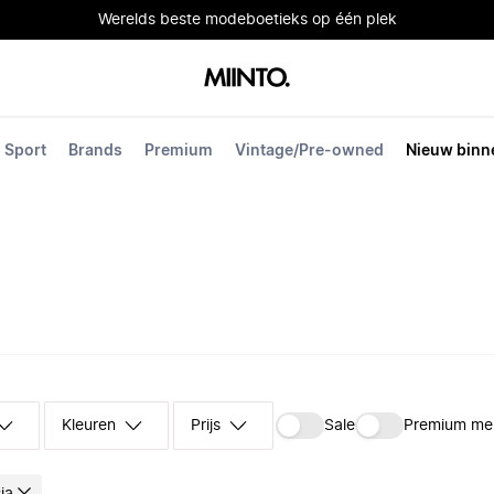
Werelds beste modeboetieks op één plek
Sport
Brands
Premium
Vintage/Pre-owned
Nieuw binn
Kleuren
Prijs
Sale
Premium me