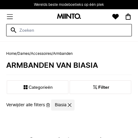
Werelds beste modeboetieks op één plek
Home
/
Dames
/
Accessoires
/
Armbanden
ARMBANDEN VAN BIASIA
Categorieën
Filter
Verwijder alle filters
Biasia