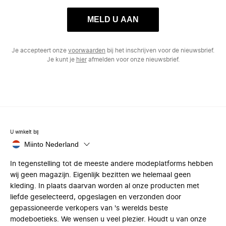
MELD U AAN
Je accepteert onze
voorwaarden
bij het inschrijven voor de nieuwsbrief.
Je kunt je
hier
afmelden voor onze nieuwsbrief.
U winkelt bij
Miinto Nederland
In tegenstelling tot de meeste andere modeplatforms hebben
wij geen magazijn. Eigenlijk bezitten we helemaal geen
kleding. In plaats daarvan worden al onze producten met
liefde geselecteerd, opgeslagen en verzonden door
gepassioneerde verkopers van 's werelds beste
modeboetieks. We wensen u veel plezier. Houdt u van onze