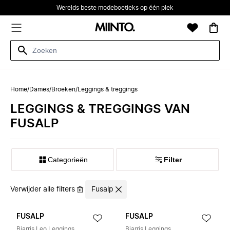
Werelds beste modeboetieks op één plek
Home
/
Dames
/
Broeken
/
Leggings & treggings
LEGGINGS & TREGGINGS VAN
FUSALP
Categorieën
Filter
Verwijder alle filters
Fusalp
FUSALP
FUSALP
Biarris Leo Leggings
Biarris Leggings