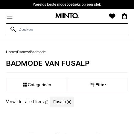
Werelds beste modeboetieks op één plek
Home
/
Dames
/
Badmode
BADMODE VAN FUSALP
Categorieën
Filter
Verwijder alle filters
Fusalp