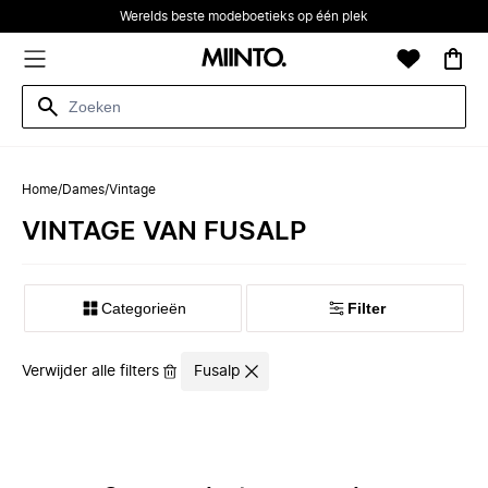
Werelds beste modeboetieks op één plek
Home
/
Dames
/
Vintage
VINTAGE VAN FUSALP
Categorieën
Filter
Verwijder alle filters
Fusalp