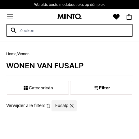
Werelds beste modeboetieks op één plek
Home
/
Wonen
WONEN VAN FUSALP
Categorieën
Filter
Verwijder alle filters
Fusalp