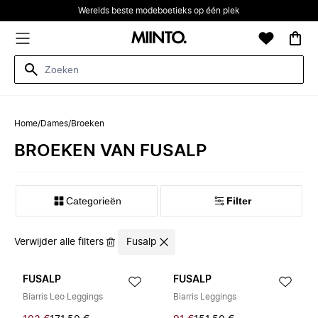
Werelds beste modeboetieks op één plek
Home
/
Dames
/
Broeken
BROEKEN VAN FUSALP
Categorieën
Filter
Verwijder alle filters
Fusalp
FUSALP
FUSALP
Biarris Leo Leggings
Biarris Leggings