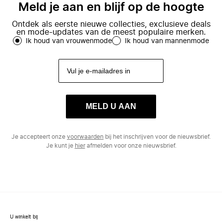
Meld je aan en blijf op de hoogte
Ontdek als eerste nieuwe collecties, exclusieve deals
en mode-updates van de meest populaire merken.
Ik houd van vrouwenmode
Ik houd van mannenmode
MELD U AAN
Je accepteert onze
voorwaarden
bij het inschrijven voor de nieuwsbrief.
Je kunt je
hier
afmelden voor onze nieuwsbrief.
U winkelt bij