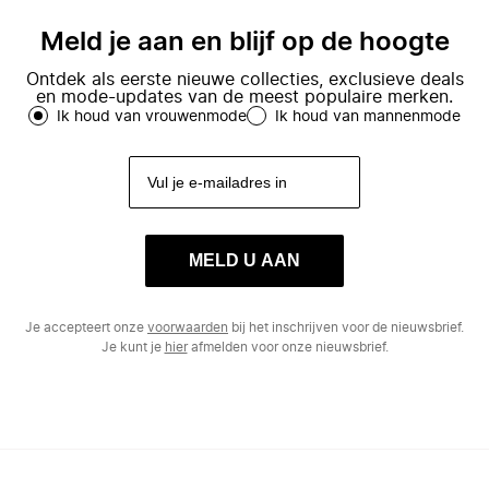
Meld je aan en blijf op de hoogte
Ontdek als eerste nieuwe collecties, exclusieve deals
en mode-updates van de meest populaire merken.
Ik houd van vrouwenmode
Ik houd van mannenmode
MELD U AAN
Je accepteert onze
voorwaarden
bij het inschrijven voor de nieuwsbrief.
Je kunt je
hier
afmelden voor onze nieuwsbrief.