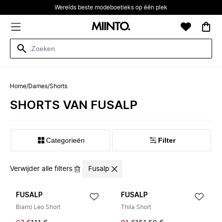
Werelds beste modeboetieks op één plek
Home
/
Dames
/
Shorts
SHORTS VAN FUSALP
Categorieën
Filter
Verwijder alle filters
Fusalp
FUSALP
FUSALP
Biarro Leo Short
Thila Short