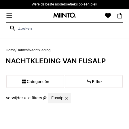
Werelds beste modeboetieks op één plek
Home
/
Dames
/
Nachtkleding
NACHTKLEDING VAN FUSALP
Categorieën
Filter
Verwijder alle filters
Fusalp