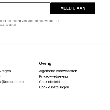
MELD U AAN
en
bij het inschrijven voor de nieuwsbrief. Je
nieuwsbrief.
Overig
 vragen
Algemene voorwaarden
e
Privacywetgeving
n (Retourneren)
Cookiebeleid
Cookie instellingen