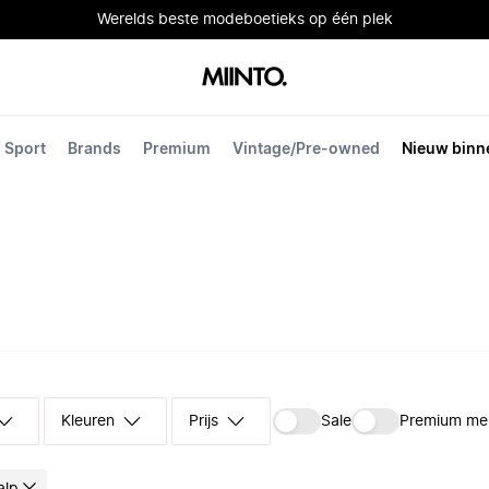
Werelds beste modeboetieks op één plek
Sport
Brands
Premium
Vintage/Pre-owned
Nieuw binn
Kleuren
Prijs
Sale
Premium me