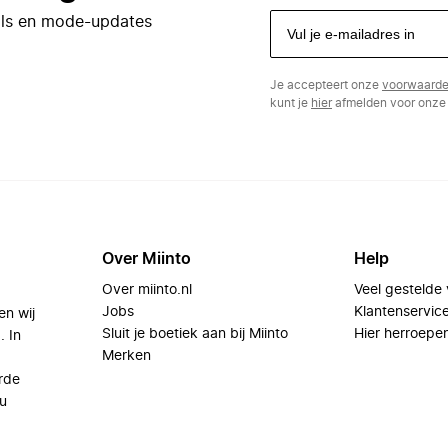
eals en mode-updates
Je accepteert onze
voorwaard
kunt je
hier
afmelden voor onze 
Over Miinto
Help
Over miinto.nl
Veel gestelde
Jobs
Klantenservic
en wij
Sluit je boetiek aan bij Miinto
Hier herroepe
. In
Merken
rde
u