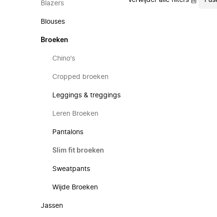
Verwijder alle filters
Fus
Blazers
Blouses
Broeken
Chino's
Cropped broeken
Leggings & treggings
Leren Broeken
Pantalons
Slim fit broeken
Sweatpants
Wijde Broeken
Jassen