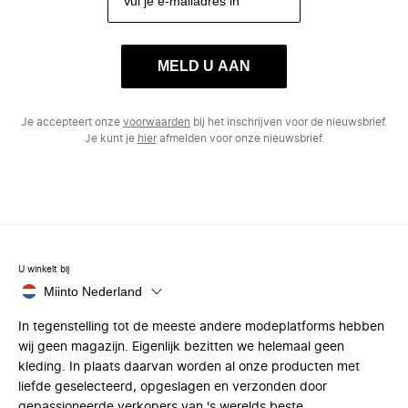
MELD U AAN
Je accepteert onze
voorwaarden
bij het inschrijven voor de nieuwsbrief.
Je kunt je
hier
afmelden voor onze nieuwsbrief.
U winkelt bij
Miinto Nederland
In tegenstelling tot de meeste andere modeplatforms hebben
wij geen magazijn. Eigenlijk bezitten we helemaal geen
kleding. In plaats daarvan worden al onze producten met
liefde geselecteerd, opgeslagen en verzonden door
gepassioneerde verkopers van 's werelds beste