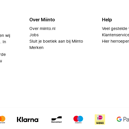
Over Miinto
Help
Over miinto.nl
Veel gestelde
Jobs
Klantenservic
en wij
Sluit je boetiek aan bij Miinto
Hier herroepe
. In
Merken
rde
u