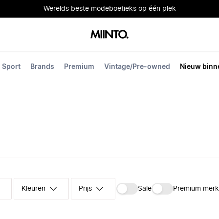
Werelds beste modeboetieks op één plek
Sport
Brands
Premium
Vintage/Pre-owned
Nieuw binn
Kleuren
Prijs
Sale
Premium mer