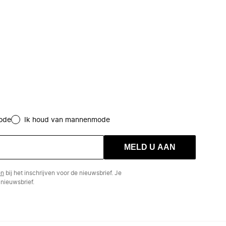
ode
Ik houd van mannenmode
MELD U AAN
en
bij het inschrijven voor de nieuwsbrief. Je
nieuwsbrief.