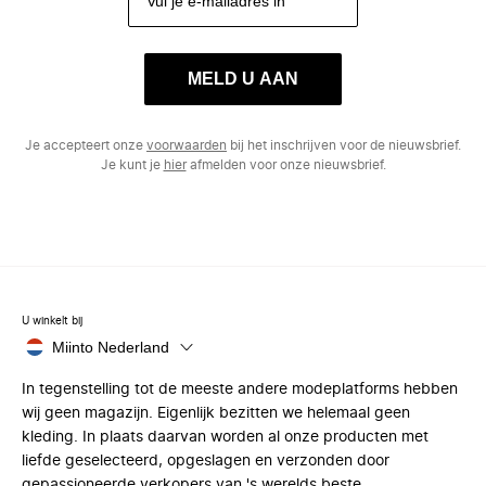
MELD U AAN
Je accepteert onze
voorwaarden
bij het inschrijven voor de nieuwsbrief.
Je kunt je
hier
afmelden voor onze nieuwsbrief.
U winkelt bij
Miinto Nederland
In tegenstelling tot de meeste andere modeplatforms hebben
wij geen magazijn. Eigenlijk bezitten we helemaal geen
kleding. In plaats daarvan worden al onze producten met
liefde geselecteerd, opgeslagen en verzonden door
gepassioneerde verkopers van 's werelds beste