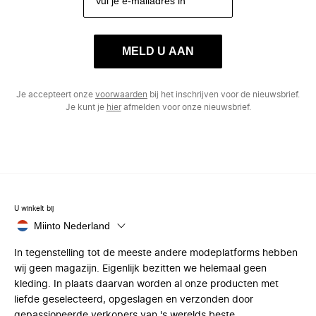
MELD U AAN
Je accepteert onze
voorwaarden
bij het inschrijven voor de nieuwsbrief.
Je kunt je
hier
afmelden voor onze nieuwsbrief.
U winkelt bij
Miinto Nederland
In tegenstelling tot de meeste andere modeplatforms hebben
wij geen magazijn. Eigenlijk bezitten we helemaal geen
kleding. In plaats daarvan worden al onze producten met
liefde geselecteerd, opgeslagen en verzonden door
gepassioneerde verkopers van 's werelds beste