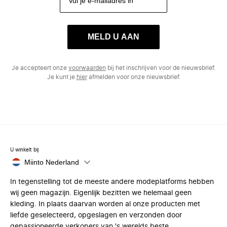
MELD U AAN
Je accepteert onze
voorwaarden
bij het inschrijven voor de nieuwsbrief.
Je kunt je
hier
afmelden voor onze nieuwsbrief.
U winkelt bij
Miinto Nederland
In tegenstelling tot de meeste andere modeplatforms hebben
wij geen magazijn. Eigenlijk bezitten we helemaal geen
kleding. In plaats daarvan worden al onze producten met
liefde geselecteerd, opgeslagen en verzonden door
gepassioneerde verkopers van 's werelds beste