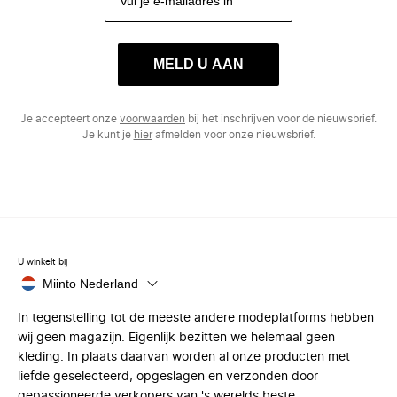
MELD U AAN
Je accepteert onze
voorwaarden
bij het inschrijven voor de nieuwsbrief.
Je kunt je
hier
afmelden voor onze nieuwsbrief.
U winkelt bij
Miinto Nederland
In tegenstelling tot de meeste andere modeplatforms hebben
wij geen magazijn. Eigenlijk bezitten we helemaal geen
kleding. In plaats daarvan worden al onze producten met
liefde geselecteerd, opgeslagen en verzonden door
gepassioneerde verkopers van 's werelds beste