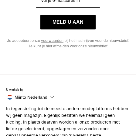
MELD U AAN
Je accepteert onze
voorwaarden
bij het inschrijven voor de nieuwsbrief.
Je kunt je
hier
afmelden voor onze nieuwsbrief.
U winkelt bij
Miinto Nederland
In tegenstelling tot de meeste andere modeplatforms hebben
wij geen magazijn. Eigenlijk bezitten we helemaal geen
kleding. In plaats daarvan worden al onze producten met
liefde geselecteerd, opgeslagen en verzonden door
gepassioneerde verkopers van 's werelds beste