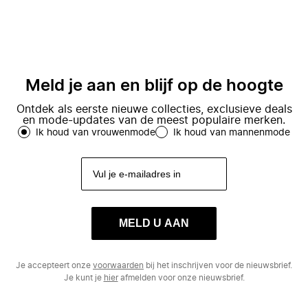
Meld je aan en blijf op de hoogte
Ontdek als eerste nieuwe collecties, exclusieve deals
en mode-updates van de meest populaire merken.
Ik houd van vrouwenmode
Ik houd van mannenmode
MELD U AAN
Je accepteert onze
voorwaarden
bij het inschrijven voor de nieuwsbrief.
Je kunt je
hier
afmelden voor onze nieuwsbrief.