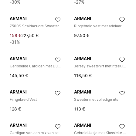
-30%
-27%
ARMANI
ARMANI
7500S Scaldacuore Sweater
Ribgebreid vest met adelaar borduursel
158 €
227,50 €
97,50 €
-31%
ARMANI
ARMANI
Geribbelde Cardigan met Dubbele Rij Knopen
Jersey sweatshirt met ritssluiting en wafeldetails
145,50 €
116,50 €
ARMANI
ARMANI
Fijngebreid Vest
Sweater met volledige rits
128 €
113 €
ARMANI
ARMANI
Cardigan van een mix van scheerwol met volledige ritssluiting en jacquard logo
Gebreid Jasje met Klassieke Kraag