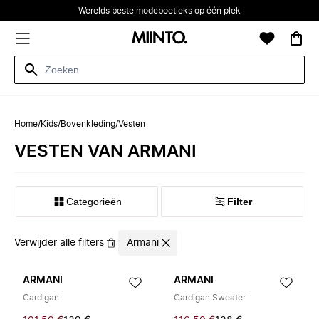
Werelds beste modeboetieks op één plek
Home
/
Kids
/
Bovenkleding
/
Vesten
VESTEN VAN ARMANI
Categorieën
Filter
Verwijder alle filters
Armani
ARMANI
ARMANI
Cardigan
Cardigan Sweater