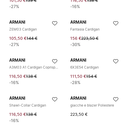
101,50 €
139 €
116,50 €
138 €
-27%
-16%
ARMANI
ARMANI
ZEM03 Cardigan
Fantasia Cardigan
105,50 €
144 €
156 €
223,50 €
-27%
-30%
ARMANI
ARMANI
A3M03 A1 Cardigan Coprispalla
6X3E54 Cardigan
116,50 €
138 €
111,50 €
154 €
-16%
-28%
ARMANI
ARMANI
Shawl-Collar Cardigan
giacche e blazer Poliestere
116,50 €
138 €
223,50 €
-16%