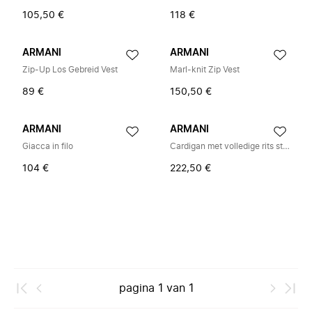
105,50 €
118 €
ARMANI
ARMANI
Zip-Up Los Gebreid Vest
Marl-knit Zip Vest
89 €
150,50 €
ARMANI
ARMANI
Giacca in filo
Cardigan met volledige rits stijl 6D4M58
104 €
222,50 €
pagina
1
van
1