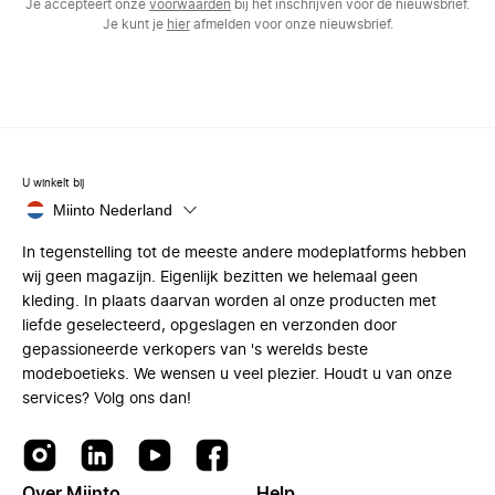
Je accepteert onze
voorwaarden
bij het inschrijven voor de nieuwsbrief.
Je kunt je
hier
afmelden voor onze nieuwsbrief.
U winkelt bij
Miinto Nederland
In tegenstelling tot de meeste andere modeplatforms hebben
wij geen magazijn. Eigenlijk bezitten we helemaal geen
kleding. In plaats daarvan worden al onze producten met
liefde geselecteerd, opgeslagen en verzonden door
gepassioneerde verkopers van 's werelds beste
modeboetieks. We wensen u veel plezier. Houdt u van onze
services? Volg ons dan!
Over Miinto
Help