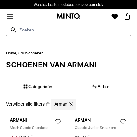
Werelds beste modeboetieks op één plek
Home
/
Kids
/
Schoenen
SCHOENEN VAN ARMANI
Categorieën
Filter
Verwijder alle filters
Armani
ARMANI
ARMANI
Mesh Suede Sneakers
Classic Junior Sneakers