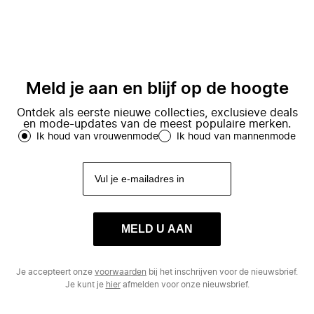
Meld je aan en blijf op de hoogte
Ontdek als eerste nieuwe collecties, exclusieve deals
en mode-updates van de meest populaire merken.
Ik houd van vrouwenmode
Ik houd van mannenmode
MELD U AAN
Je accepteert onze
voorwaarden
bij het inschrijven voor de nieuwsbrief.
Je kunt je
hier
afmelden voor onze nieuwsbrief.