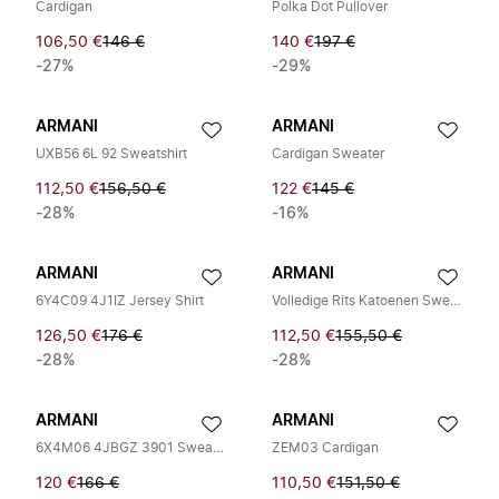
Cardigan
Polka Dot Pullover
106,50 €
146 €
140 €
197 €
-27%
-29%
ARMANI
ARMANI
UXB56 6L 92 Sweatshirt
Cardigan Sweater
112,50 €
156,50 €
122 €
145 €
-28%
-16%
ARMANI
ARMANI
6Y4C09 4J1IZ Jersey Shirt
Volledige Rits Katoenen Sweatshirt
126,50 €
176 €
112,50 €
155,50 €
-28%
-28%
ARMANI
ARMANI
6X4M06 4JBGZ 3901 Sweatshirt
ZEM03 Cardigan
120 €
166 €
110,50 €
151,50 €