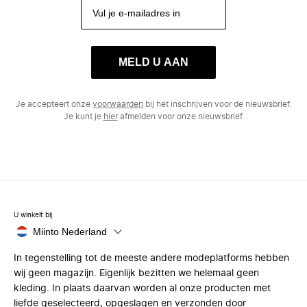
MELD U AAN
Je accepteert onze
voorwaarden
bij het inschrijven voor de nieuwsbrief.
Je kunt je
hier
afmelden voor onze nieuwsbrief.
U winkelt bij
Miinto Nederland
In tegenstelling tot de meeste andere modeplatforms hebben
wij geen magazijn. Eigenlijk bezitten we helemaal geen
kleding. In plaats daarvan worden al onze producten met
liefde geselecteerd, opgeslagen en verzonden door