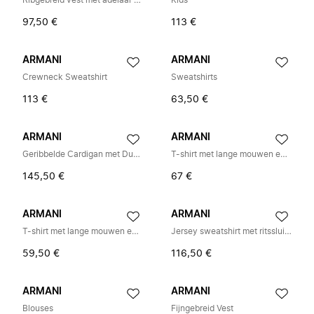
Ribgebreid vest met adelaar borduursel
Kids
97,50 €
113 €
ARMANI
ARMANI
Crewneck Sweatshirt
Sweatshirts
113 €
63,50 €
ARMANI
ARMANI
Geribbelde Cardigan met Dubbele Rij Knopen
T-shirt met lange mouwen en ronde hals
145,50 €
67 €
ARMANI
ARMANI
T-shirt met lange mouwen en ronde hals
Jersey sweatshirt met ritssluiting en wafeldetails
59,50 €
116,50 €
ARMANI
ARMANI
Blouses
Fijngebreid Vest