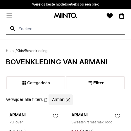
Werelds beste modeboetieks op één plek
Home
/
Kids
/
Bovenkleding
BOVENKLEDING VAN ARMANI
Categorieën
Filter
Verwijder alle filters
Armani
ARMANI
ARMANI
Pullover
Sweatshirt met maxi logo