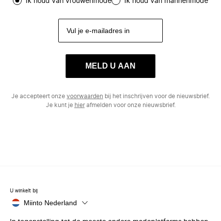
Ik houd van vrouwenmode
Ik houd van mannenmode
MELD U AAN
Je accepteert onze
voorwaarden
bij het inschrijven voor de nieuwsbrief.
Je kunt je
hier
afmelden voor onze nieuwsbrief.
U winkelt bij
Miinto Nederland