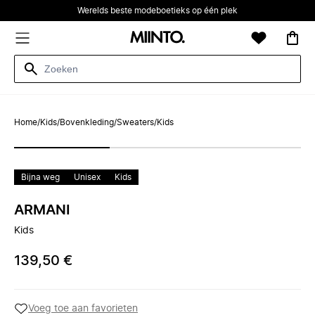
Werelds beste modeboetieks op één plek
Home
/
Kids
/
Bovenkleding
/
Sweaters
/
Kids
Bijna weg
Unisex
Kids
ARMANI
Kids
139,50 €
Voeg toe aan favorieten