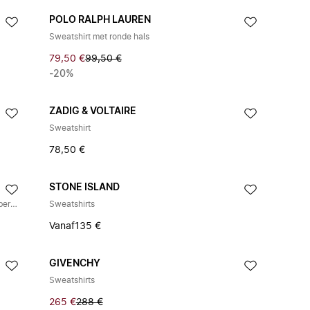
POLO RALPH LAUREN
Sweatshirt met ronde hals
79,50 €
99,50 €
-20%
ZADIG & VOLTAIRE
Sweatshirt
78,50 €
STONE ISLAND
Sweatshirt met drukknoopjes op de schouder en berenprint
Sweatshirts
Vanaf
135 €
GIVENCHY
Sweatshirts
265 €
288 €