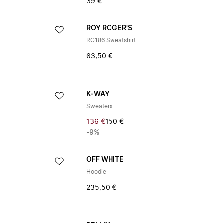
39 €
ROY ROGER'S
RG186 Sweatshirt
63,50 €
K-WAY
Sweaters
136 €
150 €
-9%
OFF WHITE
Hoodie
235,50 €