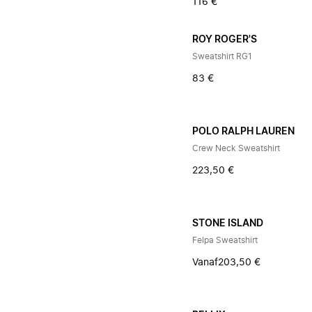
116 €
ROY ROGER'S
Sweatshirt RG1
83 €
POLO RALPH LAUREN
Crew Neck Sweatshirt
223,50 €
STONE ISLAND
Felpa Sweatshirt
Vanaf
203,50 €