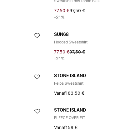
Sweatshirt met ronde hals
77,50 €
97,50 €
-21%
SUN68
Hooded Sweatshirt
77,50 €
97,50 €
-21%
STONE ISLAND
Felpa Sweatshirt
Vanaf
183,50 €
STONE ISLAND
FLEECE OVER FIT
Vanaf
159 €