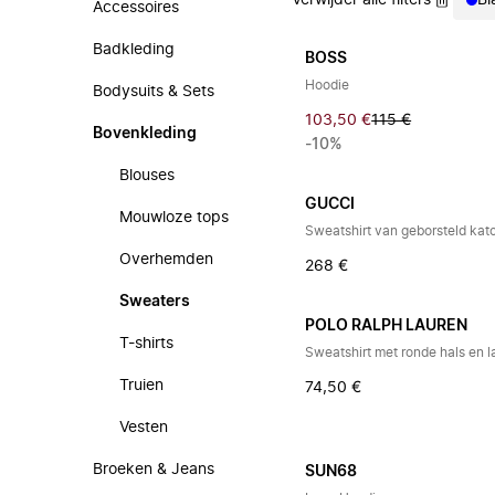
Verwijder alle filters
Bl
Accessoires
Badkleding
BOSS
Hoodie
Bodysuits & Sets
103,50 €
115 €
Bovenkleding
-10%
Blouses
GUCCI
Mouwloze tops
Sweatshirt van geborsteld kat
Overhemden
268 €
Sweaters
POLO RALPH LAUREN
T-shirts
Sweatshirt met ronde hals en
Truien
74,50 €
Vesten
Broeken & Jeans
SUN68