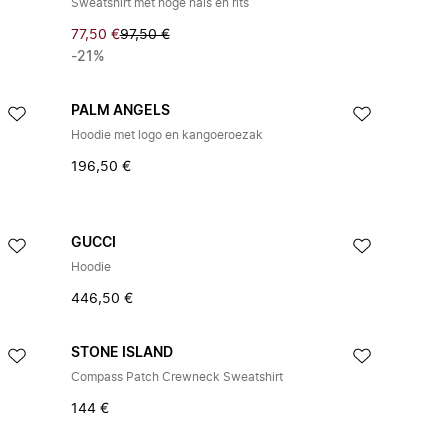
Sweatshirt met hoge hals en rits
77,50 €
97,50 €
-21%
PALM ANGELS
Hoodie met logo en kangoeroezak
196,50 €
GUCCI
Hoodie
446,50 €
STONE ISLAND
Compass Patch Crewneck Sweatshirt
144 €