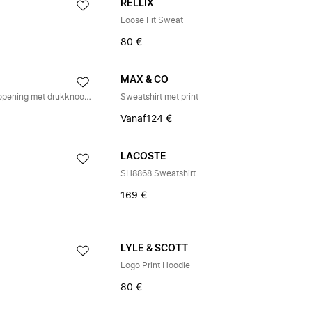
RELLIX
Loose Fit Sweat
80 €
MAX & CO
Logo sweatshirt met schouderopening met drukknoopjes
Sweatshirt met print
Vanaf
124 €
LACOSTE
SH8868 Sweatshirt
169 €
LYLE & SCOTT
Logo Print Hoodie
80 €