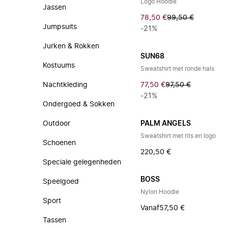
Logo Hoodie
Jassen
78,50 €
99,50 €
Jumpsuits
-21%
Jurken & Rokken
SUN68
Kostuums
Sweatshirt met ronde hals
Nachtkleding
77,50 €
97,50 €
-21%
Ondergoed & Sokken
Outdoor
PALM ANGELS
Sweatshirt met rits en logo
Schoenen
220,50 €
Speciale gelegenheden
BOSS
Speelgoed
Nylon Hoodie
Sport
Vanaf
57,50 €
Tassen