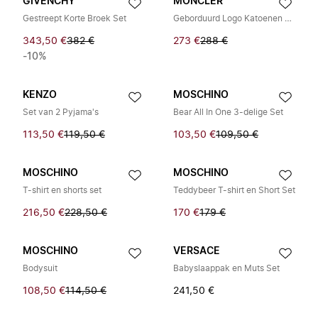
GIVENCHY
MONCLER
Gestreept Korte Broek Set
Geborduurd Logo Katoenen Trainingspak
343,50 €
382 €
273 €
288 €
-10%
KENZO
MOSCHINO
Set van 2 Pyjama's
Bear All In One 3-delige Set
113,50 €
119,50 €
103,50 €
109,50 €
MOSCHINO
MOSCHINO
T-shirt en shorts set
Teddybeer T-shirt en Short Set
216,50 €
228,50 €
170 €
179 €
MOSCHINO
VERSACE
Bodysuit
Babyslaappak en Muts Set
108,50 €
114,50 €
241,50 €