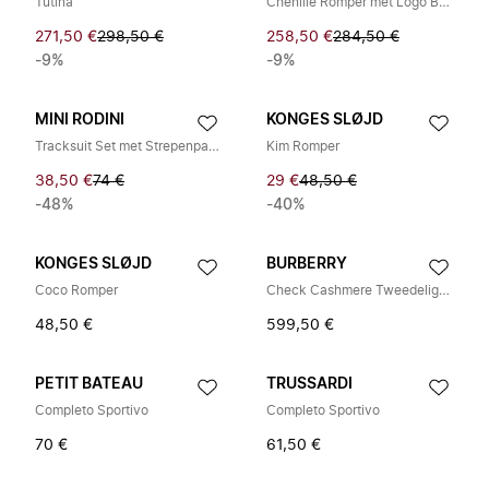
Tutina
Chenille Romper met Logo Borduurwerk
271,50 €
298,50 €
258,50 €
284,50 €
-9%
-9%
MINI RODINI
KONGES SLØJD
Tracksuit Set met Strepenpatroon
Kim Romper
38,50 €
74 €
29 €
48,50 €
-48%
-40%
KONGES SLØJD
BURBERRY
Coco Romper
Check Cashmere Tweedelige Set
48,50 €
599,50 €
PETIT BATEAU
TRUSSARDI
Completo Sportivo
Completo Sportivo
70 €
61,50 €