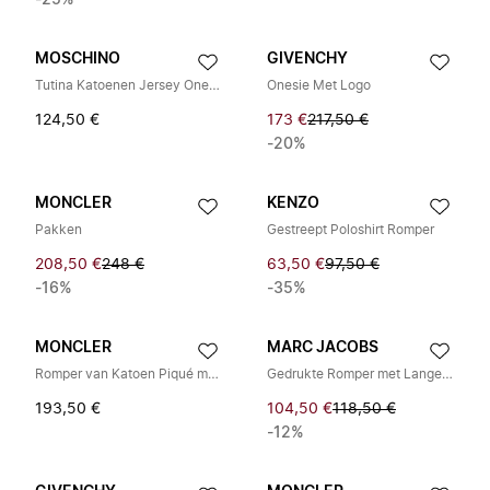
-25%
MOSCHINO
GIVENCHY
Tutina Katoenen Jersey Onesie
Onesie Met Logo
124,50 €
173 €
217,50 €
-20%
MONCLER
KENZO
Pakken
Gestreept Poloshirt Romper
208,50 €
248 €
63,50 €
97,50 €
-16%
-35%
MONCLER
MARC JACOBS
Romper van Katoen Piqué met Tricolore Rand
Gedrukte Romper met Lange Mouwen Set
193,50 €
104,50 €
118,50 €
-12%