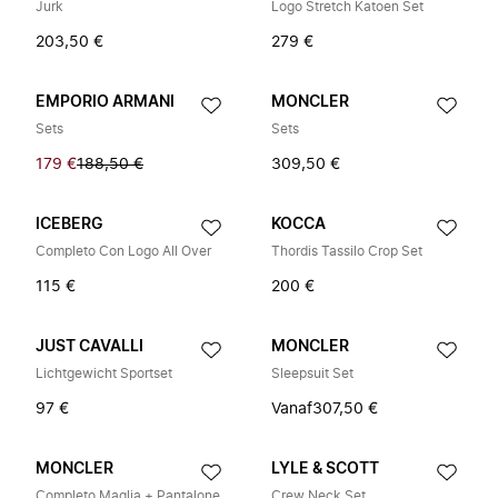
Jurk
Logo Stretch Katoen Set
203,50 €
279 €
EMPORIO ARMANI
MONCLER
Sets
Sets
179 €
188,50 €
309,50 €
ICEBERG
KOCCA
Completo Con Logo All Over
Thordis Tassilo Crop Set
115 €
200 €
JUST CAVALLI
MONCLER
Lichtgewicht Sportset
Sleepsuit Set
97 €
Vanaf
307,50 €
MONCLER
LYLE & SCOTT
Completo Maglia + Pantalone
Crew Neck Set