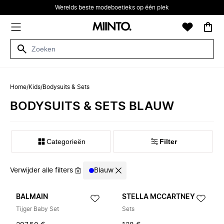
Werelds beste modeboetieks op één plek
Home
/
Kids
/
Bodysuits & Sets
BODYSUITS & SETS BLAUW
Categorieën
Filter
Verwijder alle filters
Blauw
BALMAIN
STELLA MCCARTNEY
Tijger Baby Set
Sets