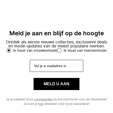
Meld je aan en blijf op de hoogte
Ontdek als eerste nieuwe collecties, exclusieve deals
en mode-updates van de meest populaire merken.
Ik houd van vrouwenmode
Ik houd van mannenmode
MELD U AAN
Je accepteert onze
voorwaarden
bij het inschrijven voor de nieuwsbrief.
Je kunt je
hier
afmelden voor onze nieuwsbrief.