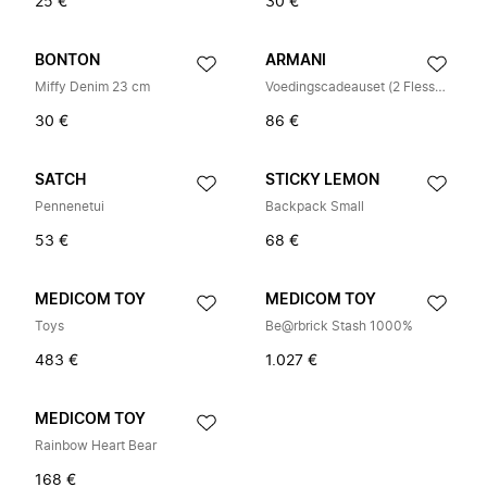
25 €
30 €
BONTON
ARMANI
Miffy Denim 23 cm
Voedingscadeauset (2 Flessen, Speen & Clip)
30 €
86 €
SATCH
STICKY LEMON
Pennenetui
Backpack Small
53 €
68 €
MEDICOM TOY
MEDICOM TOY
Toys
Be@rbrick Stash 1000%
483 €
1.027 €
MEDICOM TOY
Rainbow Heart Bear
168 €