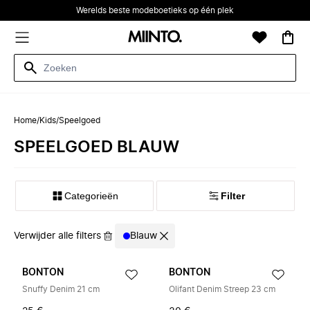
Werelds beste modeboetieks op één plek
Home
/
Kids
/
Speelgoed
SPEELGOED BLAUW
Categorieën
Filter
Verwijder alle filters
Blauw
BONTON
BONTON
Snuffy Denim 21 cm
Olifant Denim Streep 23 cm