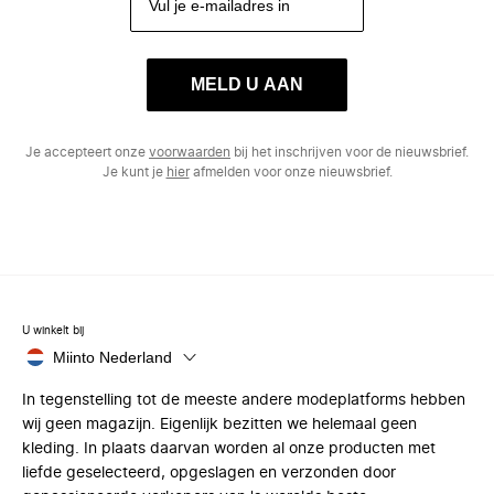
MELD U AAN
Je accepteert onze
voorwaarden
bij het inschrijven voor de nieuwsbrief.
Je kunt je
hier
afmelden voor onze nieuwsbrief.
U winkelt bij
Miinto Nederland
In tegenstelling tot de meeste andere modeplatforms hebben
wij geen magazijn. Eigenlijk bezitten we helemaal geen
kleding. In plaats daarvan worden al onze producten met
liefde geselecteerd, opgeslagen en verzonden door