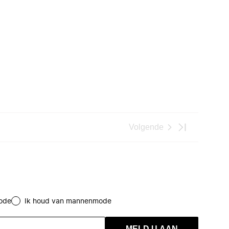
Volgende
ode
Ik houd van mannenmode
MELD U AAN