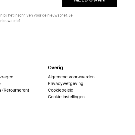
en
bij het inschrijven voor de nieuwsbrief. Je
nieuwsbrief.
Overig
 vragen
Algemene voorwaarden
e
Privacywetgeving
n (Retourneren)
Cookiebeleid
Cookie instellingen