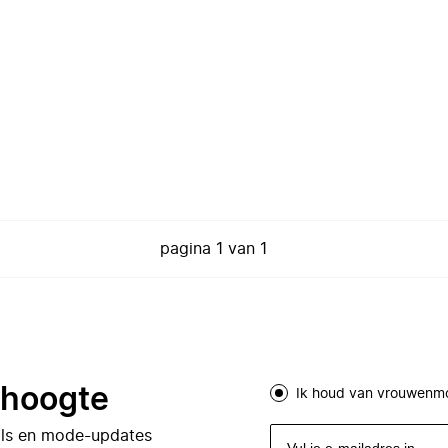
pagina
1
van
1
e hoogte
Ik houd van vrouwenm
eals en mode-updates