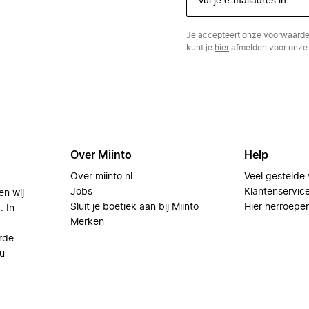
Je accepteert onze
voorwaard
kunt je
hier
afmelden voor onze 
Over Miinto
Help
Over miinto.nl
Veel gestelde
Jobs
Klantenservic
en wij
Sluit je boetiek aan bij Miinto
Hier herroepe
. In
Merken
rde
u