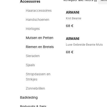
Verwijder alle filters
Arm
Accessoires
Haaraccessoires
ARMANI
Knit Beanie
Handschoenen
68 €
Horloges
Mutsen en Petten
ARMANI
Luxe Gebreide Beanie Muts
Riemen en Bretels
68 €
Sieraden
Sjaals
Stropdassen en
Strikjes
Zonnebrillen
Badkleding
Bodysuits & Sets