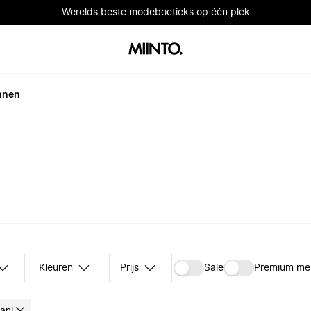
Werelds beste modeboetieks op één plek
nnen
Kleuren
Prijs
Sale
Premium me