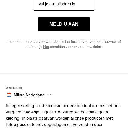
MELD U AAN
Je accepteert onze
voorwaarden
bij het inschrijven voor de nieuwsbrief.
Je kunt je
hier
afmelden voor onze nieuwsbrief.
U winkelt bij
Miinto Nederland
In tegenstelling tot de meeste andere modeplatforms hebben
wij geen magazijn. Eigenlijk bezitten we helemaal geen
kleding. In plaats daarvan worden al onze producten met
liefde geselecteerd, opgeslagen en verzonden door