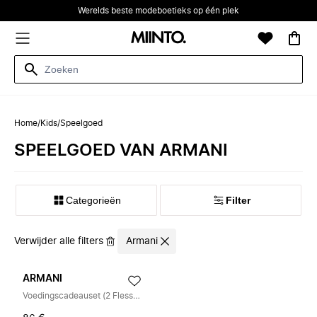
Werelds beste modeboetieks op één plek
Home
/
Kids
/
Speelgoed
SPEELGOED VAN ARMANI
Categorieën
Filter
Verwijder alle filters
Armani
ARMANI
Voedingscadeauset (2 Flessen, Speen & Clip)