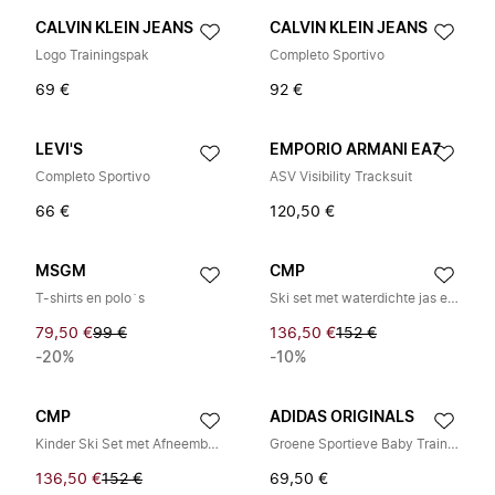
CALVIN KLEIN JEANS
CALVIN KLEIN JEANS
Logo Trainingspak
Completo Sportivo
69 €
92 €
LEVI'S
EMPORIO ARMANI EA7
Completo Sportivo
ASV Visibility Tracksuit
66 €
120,50 €
MSGM
CMP
T-shirts en polo`s
Ski set met waterdichte jas en broek
79,50 €
99 €
136,50 €
152 €
-20%
-10%
CMP
ADIDAS ORIGINALS
Kinder Ski Set met Afneembare Capuchon en erstelbare Bandjes
Groene Sportieve Baby Trainingspak
136,50 €
152 €
69,50 €