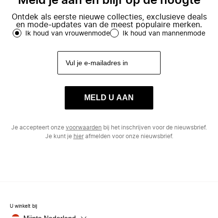
Meld je aan en blijf op de hoogte
Ontdek als eerste nieuwe collecties, exclusieve deals
en mode-updates van de meest populaire merken.
Ik houd van vrouwenmode
Ik houd van mannenmode
MELD U AAN
Je accepteert onze
voorwaarden
bij het inschrijven voor de nieuwsbrief.
Je kunt je
hier
afmelden voor onze nieuwsbrief.
U winkelt bij