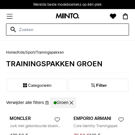
Werelds beste modeboetieks op één plek
Home
/
Kids
/
Sport
/
Trainingspakken
TRAININGSPAKKEN GROEN
Categorieën
Filter
Verwijder alle filters
Groen
MONCLER
EMPORIO ARMANI
Jurk met geborduurde bloemen en plooien
Core Identity Trainingspak