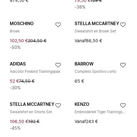
479,50 €
79,50 €
129 €
-38%
MOSCHINO
STELLA MCCARTNEY
Broek
Sweatshirt en Broek Set
102,50 €
204,50 €
Vanaf
86,50 €
-50%
ADIDAS
BARROW
Adicolor Firebird Trainingspak
Completo Sportivo corto
52 €
74,50 €
65 €
-30%
STELLA MCCARTNEY
KENZO
Sweatshirt en Shorts Set
Embroidered Tiger Trainingspak
106,50 €
192 €
Vanaf
243 €
-45%