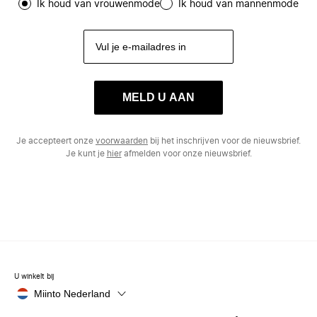
Ik houd van vrouwenmode
Ik houd van mannenmode
MELD U AAN
Je accepteert onze
voorwaarden
bij het inschrijven voor de nieuwsbrief.
Je kunt je
hier
afmelden voor onze nieuwsbrief.
U winkelt bij
Miinto Nederland