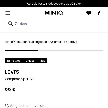
Werelds beste modeboetieks op één plek
Home
/
Kids
/
Sport
/
Trainingspakken
/
Completo Sportivo
Bijna weg
Unisex
Kids
LEVI'S
Completo Sportivo
66 €
Voeg toe aan favorieten