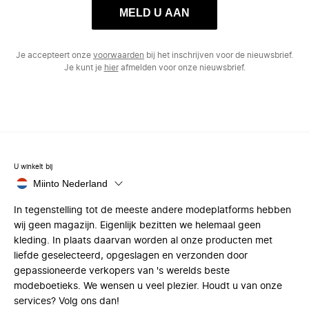
MELD U AAN
Je accepteert onze
voorwaarden
bij het inschrijven voor de nieuwsbrief.
Je kunt je
hier
afmelden voor onze nieuwsbrief.
U winkelt bij
Miinto Nederland
In tegenstelling tot de meeste andere modeplatforms hebben
wij geen magazijn. Eigenlijk bezitten we helemaal geen
kleding. In plaats daarvan worden al onze producten met
liefde geselecteerd, opgeslagen en verzonden door
gepassioneerde verkopers van 's werelds beste
modeboetieks. We wensen u veel plezier. Houdt u van onze
services? Volg ons dan!