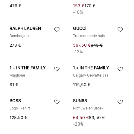
476 €
153 €
170 €
-10%
RALPH LAUREN
GUCCI
Bomberjack
Trui met ronde hals
278 €
567,50 €
645 €
-12%
1 + IN THE FAMILY
1 + IN THE FAMILY
Maglione
Calgary Gewatte Jas
61 €
115,50 €
BOSS
SUN68
Logo T-shirt
Ribfluwelen Broek
128,50 €
64,50 €
83,50 €
-23%