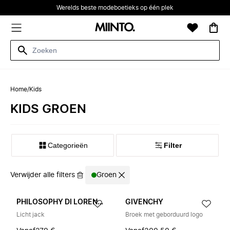
Werelds beste modeboetieks op één plek
Home
/
Kids
KIDS GROEN
Categorieën
Filter
Verwijder alle filters
Groen
PHILOSOPHY DI LORENZO SERAFINI
GIVENCHY
Licht jack
Broek met geborduurd logo