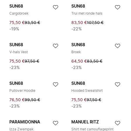
SUN68
SUN68
Cargobroek
Trui met ronde hals
75,50 €
93,50 €
83,50 €
107,50 €
-19%
-22%
SUN68
SUN68
V-hals Vest
Broek
75,50 €
97,50 €
64,50 €
83,50 €
-23%
-23%
SUN68
SUN68
Pullover Hoodie
Hooded Sweatshirt
76,50 €
99,50 €
75,50 €
97,50 €
-23%
-23%
PARAMIDONNA
MANUEL RITZ
Izza Zwempak
Shirt met camouflageprint