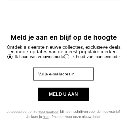
Meld je aan en blijf op de hoogte
Ontdek als eerste nieuwe collecties, exclusieve deals
en mode-updates van de meest populaire merken.
Ik houd van vrouwenmode
Ik houd van mannenmode
MELD U AAN
Je accepteert onze
voorwaarden
bij het inschrijven voor de nieuwsbrief.
Je kunt je
hier
afmelden voor onze nieuwsbrief.