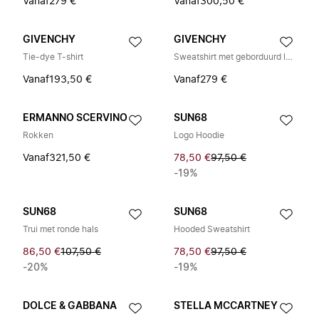
Vanaf
279 €
Vanaf
300,50 €
GIVENCHY
GIVENCHY
Tie-dye T-shirt
Sweatshirt met geborduurd logo en rits
Vanaf
193,50 €
Vanaf
279 €
ERMANNO SCERVINO
SUN68
Rokken
Logo Hoodie
Vanaf
321,50 €
78,50 €
97,50 €
-19%
SUN68
SUN68
Trui met ronde hals
Hooded Sweatshirt
86,50 €
107,50 €
78,50 €
97,50 €
-20%
-19%
DOLCE & GABBANA
STELLA MCCARTNEY