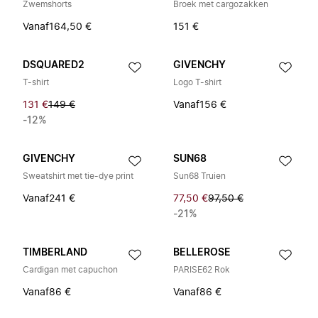
Zwemshorts
Broek met cargozakken
Vanaf
164,50 €
151 €
DSQUARED2
GIVENCHY
T-shirt
Logo T-shirt
131 €
149 €
Vanaf
156 €
-12%
GIVENCHY
SUN68
Sweatshirt met tie-dye print
Sun68 Truien
Vanaf
241 €
77,50 €
97,50 €
-21%
TIMBERLAND
BELLEROSE
Cardigan met capuchon
PARISE62 Rok
Vanaf
86 €
Vanaf
86 €