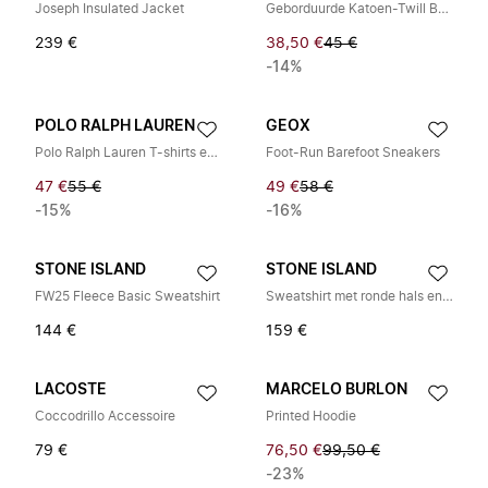
Joseph Insulated Jacket
Geborduurde Katoen-Twill Baseballpet
239 €
38,50 €
45 €
-14%
POLO RALPH LAUREN
GEOX
Polo Ralph Lauren T-shirts en Poloshirts
Foot-Run Barefoot Sneakers
47 €
55 €
49 €
58 €
-15%
-16%
STONE ISLAND
STONE ISLAND
FW25 Fleece Basic Sweatshirt
Sweatshirt met ronde hals en geribbelde zijpanden
144 €
159 €
LACOSTE
MARCELO BURLON
Coccodrillo Accessoire
Printed Hoodie
79 €
76,50 €
99,50 €
-23%