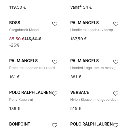
119,50 €
Vanaf
134 €
BOSS
PALM ANGELS
Cargobroek Model
Hoodie met opdruk voorop
85,50 €
115,50 €
187,50 €
-26%
PALM ANGELS
PALM ANGELS
Broek met logo en trekkoord in de taille
Hooded Logo Jacket met zijstrepen
161 €
381 €
POLO RALPH LAUREN
VERSACE
Pony Kabeltrui
Nylon Blouson met geborduurd logo
139 €
515 €
BONPOINT
POLO RALPH LAUREN