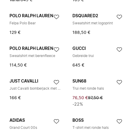
Vanaf
645 €
105 €
POLO RALPH LAUREN
DSQUARED2
Felpa Polo Bear
Sweatshirt met logoprint
129 €
188,50 €
POLO RALPH LAUREN
GUCCI
Sweatshirt met berenfleece
Gebreide trui
114,50 €
645 €
JUST CAVALLI
SUN68
Just Cavalli bomberjack met lange mouwen
Trui met ronde hals
166 €
76,50 €
97,50 €
-22%
ADIDAS
BOSS
Grand Court 00s
T-shirt met ronde hals