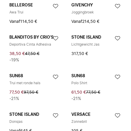
BELLEROSE
GIVENCHY
Awa Trui
Joggingbroek
Vanaf
114,50 €
Vanaf
214,50 €
BLANDITOS BY CRIO'S
STONE ISLAND
Deportiva Cinta Adhesiva
Lichtgewicht Jas
38,50 €
47,50 €
317,50 €
-19%
SUN68
SUN68
Trui met ronde hals
Polo Shirt
77,50 €
97,50 €
61,50 €
77,50 €
-21%
-21%
STONE ISLAND
VERSACE
Donsjas
Zonnebril