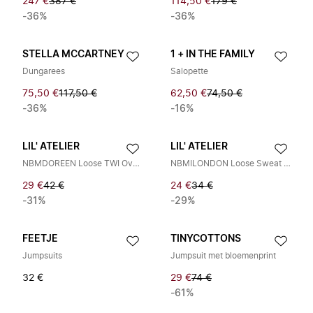
247 €
387 €
114,50 €
179 €
-36%
-36%
STELLA MCCARTNEY
1 + IN THE FAMILY
Dungarees
Salopette
75,50 €
117,50 €
62,50 €
74,50 €
-36%
-16%
LIL' ATELIER
LIL' ATELIER
NBMDOREEN Loose TWI Overall 9977 DH LIL
NBMILONDON Loose Sweat Overall
29 €
42 €
24 €
34 €
-31%
-29%
FEETJE
TINYCOTTONS
Jumpsuits
Jumpsuit met bloemenprint
32 €
29 €
74 €
-61%