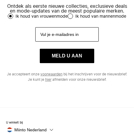
Ontdek als eerste nieuwe collecties, exclusieve deals
en mode-updates van de meest populaire merken.
Ik houd van vrouwenmode
Ik houd van mannenmode
MELD U AAN
Je accepteert onze
voorwaarden
bij het inschrijven voor de nieuwsbrief.
Je kunt je
hier
afmelden voor onze nieuwsbrief.
U winkelt bij
Miinto Nederland