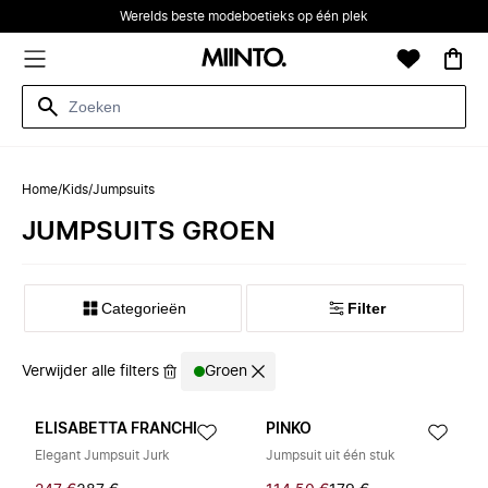
Werelds beste modeboetieks op één plek
Home
/
Kids
/
Jumpsuits
JUMPSUITS GROEN
Categorieën
Filter
Verwijder alle filters
Groen
ELISABETTA FRANCHI
PINKO
Elegant Jumpsuit Jurk
Jumpsuit uit één stuk