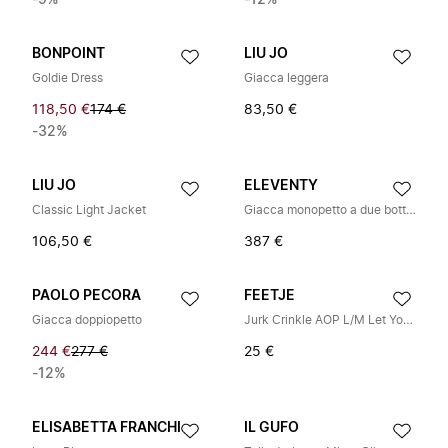
-9%
-12%
BONPOINT
LIU JO
Goldie Dress
Giacca leggera
118,50 €
174 €
83,50 €
-32%
LIU JO
ELEVENTY
Classic Light Jacket
Giacca monopetto a due bottoni
106,50 €
387 €
PAOLO PECORA
FEETJE
Giacca doppiopetto
Jurk Crinkle AOP L/M Let Your Dreams Blossom
244 €
277 €
25 €
-12%
ELISABETTA FRANCHI
IL GUFO