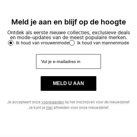
Meld je aan en blijf op de hoogte
Ontdek als eerste nieuwe collecties, exclusieve deals
en mode-updates van de meest populaire merken.
Ik houd van vrouwenmode
Ik houd van mannenmode
MELD U AAN
Je accepteert onze
voorwaarden
bij het inschrijven voor de nieuwsbrief.
Je kunt je
hier
afmelden voor onze nieuwsbrief.