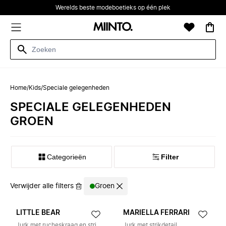
Werelds beste modeboetieks op één plek
Home
/
Kids
/
Speciale gelegenheden
SPECIALE GELEGENHEDEN
GROEN
Categorieën
Filter
Verwijder alle filters
Groen
LITTLE BEAR
MARIELLA FERRARI
Jurk met rucheskraag en strik middenvoor
Jurk met strikdetail