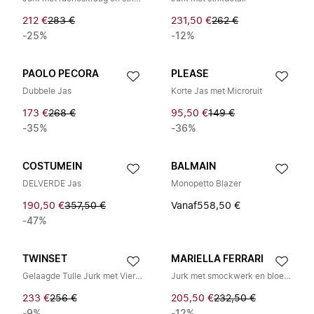
212 €
283 €
231,50 €
262 €
-25%
-12%
PAOLO PECORA
PLEASE
Dubbele Jas
Korte Jas met Microruit
173 €
268 €
95,50 €
149 €
-35%
-36%
COSTUMEIN
BALMAIN
DELVERDE Jas
Monopetto Blazer
190,50 €
357,50 €
Vanaf
558,50 €
-47%
TWINSET
MARIELLA FERRARI
Gelaagde Tulle Jurk met Vierkante Hals
Jurk met smockwerk en bloemenprint
233 €
256 €
205,50 €
232,50 €