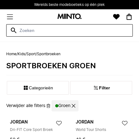
Werelds beste modeboetieks op één plek
Home
/
Kids
/
Sport
/
Sportbroeken
SPORTBROEKEN GROEN
Categorieën
Filter
Verwijder alle filters
Groen
JORDAN
JORDAN
Dri-FIT Core Sport Broek
World Tour Shorts