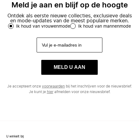
Meld je aan en blijf op de hoogte
Ontdek als eerste nieuwe collecties, exclusieve deals
en mode-updates van de meest populaire merken.
Ik houd van vrouwenmode
Ik houd van mannenmode
MELD U AAN
Je accepteert onze
voorwaarden
bij het inschrijven voor de nieuwsbrief.
Je kunt je
hier
afmelden voor onze nieuwsbrief.
U winkelt bij