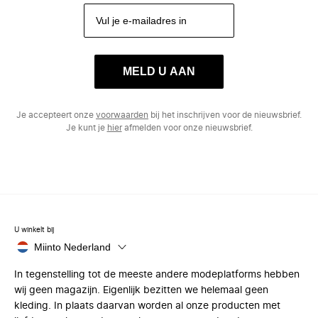
MELD U AAN
Je accepteert onze
voorwaarden
bij het inschrijven voor de nieuwsbrief.
Je kunt je
hier
afmelden voor onze nieuwsbrief.
U winkelt bij
Miinto Nederland
In tegenstelling tot de meeste andere modeplatforms hebben
wij geen magazijn. Eigenlijk bezitten we helemaal geen
kleding. In plaats daarvan worden al onze producten met