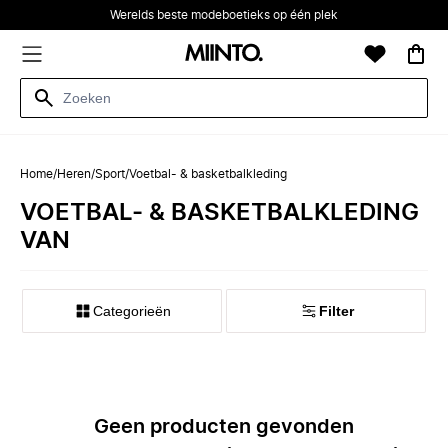
Werelds beste modeboetieks op één plek
Home
/
Heren
/
Sport
/
Voetbal- & basketbalkleding
VOETBAL- & BASKETBALKLEDING
VAN
Categorieën
Filter
Geen producten gevonden