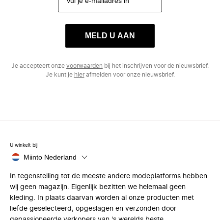
MELD U AAN
Je accepteert onze
voorwaarden
bij het inschrijven voor de nieuwsbrief.
Je kunt je
hier
afmelden voor onze nieuwsbrief.
U winkelt bij
Miinto Nederland
In tegenstelling tot de meeste andere modeplatforms hebben
wij geen magazijn. Eigenlijk bezitten we helemaal geen
kleding. In plaats daarvan worden al onze producten met
liefde geselecteerd, opgeslagen en verzonden door
gepassioneerde verkopers van 's werelds beste