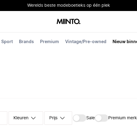
Werelds beste modeboetieks op één plek
Sport
Brands
Premium
Vintage/Pre-owned
Nieuw binn
Kleuren
Prijs
Sale
Premium mer