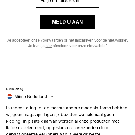
MELD U AAN
Je accepteert onze
voorwaarden
bij het inschrijven voor de nieuwsbrief.
Je kunt je
hier
afmelden voor onze nieuwsbrief.
U winkelt bij
Miinto Nederland
In tegenstelling tot de meeste andere modeplatforms hebben
wij geen magazijn. Eigenlijk bezitten we helemaal geen
kleding. In plaats daarvan worden al onze producten met
liefde geselecteerd, opgeslagen en verzonden door
gepassioneerde verkopers van 's werelds beste