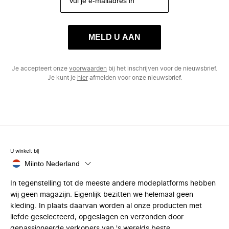
MELD U AAN
Je accepteert onze
voorwaarden
bij het inschrijven voor de nieuwsbrief.
Je kunt je
hier
afmelden voor onze nieuwsbrief.
U winkelt bij
Miinto Nederland
In tegenstelling tot de meeste andere modeplatforms hebben
wij geen magazijn. Eigenlijk bezitten we helemaal geen
kleding. In plaats daarvan worden al onze producten met
liefde geselecteerd, opgeslagen en verzonden door
gepassioneerde verkopers van 's werelds beste