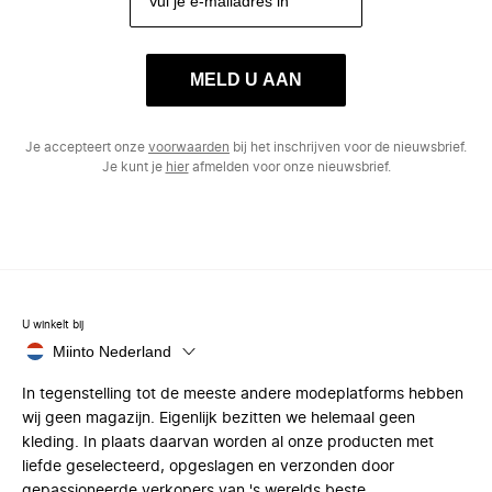
MELD U AAN
Je accepteert onze
voorwaarden
bij het inschrijven voor de nieuwsbrief.
Je kunt je
hier
afmelden voor onze nieuwsbrief.
U winkelt bij
Miinto Nederland
In tegenstelling tot de meeste andere modeplatforms hebben
wij geen magazijn. Eigenlijk bezitten we helemaal geen
kleding. In plaats daarvan worden al onze producten met
liefde geselecteerd, opgeslagen en verzonden door
gepassioneerde verkopers van 's werelds beste