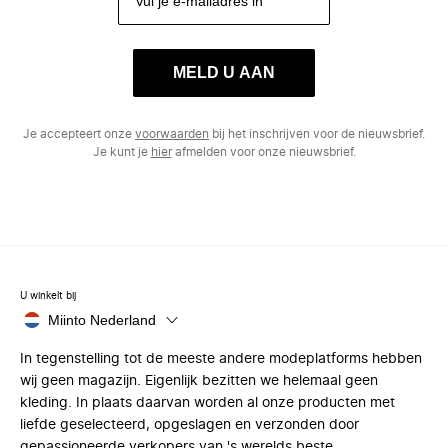
MELD U AAN
Je accepteert onze
voorwaarden
bij het inschrijven voor de nieuwsbrief.
Je kunt je
hier
afmelden voor onze nieuwsbrief.
U winkelt bij
Miinto Nederland
In tegenstelling tot de meeste andere modeplatforms hebben
wij geen magazijn. Eigenlijk bezitten we helemaal geen
kleding. In plaats daarvan worden al onze producten met
liefde geselecteerd, opgeslagen en verzonden door
gepassioneerde verkopers van 's werelds beste