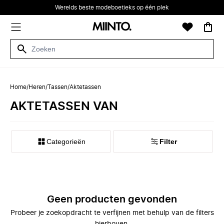
Werelds beste modeboetieks op één plek
Home
/
Heren
/
Tassen
/
Aktetassen
AKTETASSEN VAN
Categorieën
Filter
Geen producten gevonden
Probeer je zoekopdracht te verfijnen met behulp van de filters