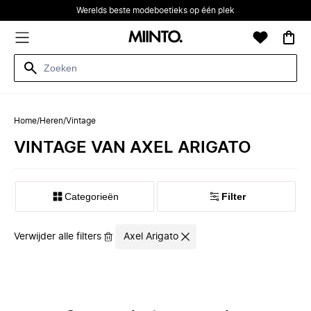
Werelds beste modeboetieks op één plek
Home
/
Heren
/
Vintage
VINTAGE VAN AXEL ARIGATO
Categorieën
Filter
Verwijder alle filters
Axel Arigato