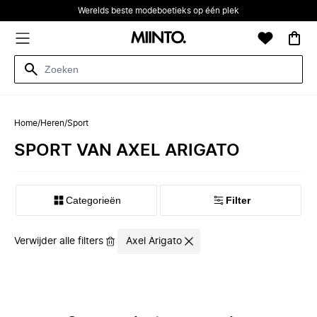
Werelds beste modeboetieks op één plek
Home
/
Heren
/
Sport
SPORT VAN AXEL ARIGATO
Categorieën
Filter
Verwijder alle filters
Axel Arigato